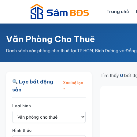
Nhảy
tới
Trang chủ
nội
dung
Văn Phòng Cho Thuê
Danh sách văn phòng cho thuê tại TP.HCM, Bình Dương và Đồng
Tìm thấy
0
bất đ
Lọc bất động
Xóa bộ lọc
×
sản
Loại hình
Hình thức