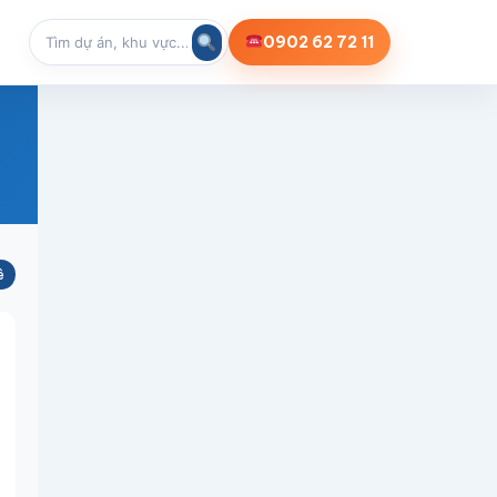
0902 62 72 11
ê