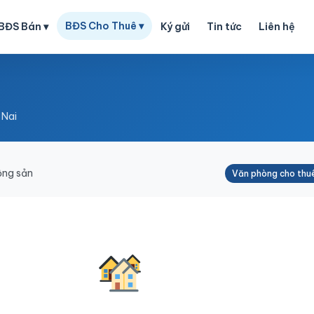
BĐS Cho Thuê ▾
BĐS Bán ▾
Ký gửi
Tin tức
Liên hệ
 Nai
ộng sản
Văn phòng cho thu