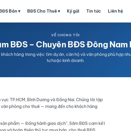
BĐS Bán ▾
BĐS Cho Thuê ▾
Ký gửi
Tin tức
Liên hệ
VỀ CHÚNG TÔI
âm BĐS – Chuyên BĐS Đông Nam 
khách hàng trong việc tìm dự án, căn hộ và văn phòng phù hợp nhu
tư hoặc kinh doanh.
u vực TP.HCM, Bình Dương và Đồng Nai. Chúng tôi tập
và văn phòng cho thuê — mang đến cho khách hàng
 sản phẩm — Đồng hành giao dịch", Sâm BĐS cam kết
chọn và hoàn thiện thủ tục mua bán, cho thuê BĐS.