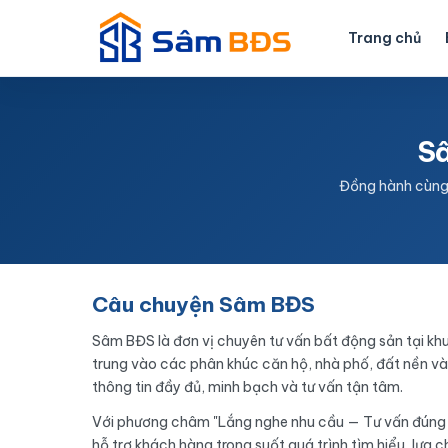
Nhảy
tới
Trang chủ
nội
dung
S
Đồng hành cùng 
Câu chuyện Sâm BĐS
Sâm BĐS là đơn vị chuyên tư vấn bất động sản tại kh
trung vào các phân khúc căn hộ, nhà phố, đất nền 
thông tin đầy đủ, minh bạch và tư vấn tận tâm.
Với phương châm "Lắng nghe nhu cầu — Tư vấn đúng
hỗ trợ khách hàng trong suốt quá trình tìm hiểu, lựa 