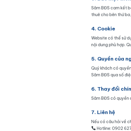
Sâm BĐS cam kết bả
thuê cho bên thứ ba
4. Cookie
Website có thể sử dụ
nội dung phù hợp. Qu
5. Quyền của n
Quý khách có quyền 
Sâm BĐS qua số điện
6. Thay đổi chí
Sâm BĐS có quyền cậ
7. Liên hệ
Nếu có câu hỏi về ch
Hotline: 0902 627