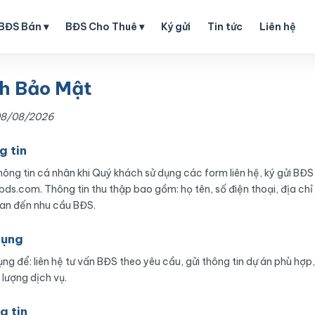
BĐS Bán ▾
BĐS Cho Thuê ▾
Ký gửi
Tin tức
Liên hệ
h Bảo Mật
 08/08/2026
g tin
ông tin cá nhân khi Quý khách sử dụng các form liên hệ, ký gửi BĐ
bds.com. Thông tin thu thập bao gồm: họ tên, số điện thoại, địa chỉ
uan đến nhu cầu BĐS.
dụng
ng để: liên hệ tư vấn BĐS theo yêu cầu, gửi thông tin dự án phù hợp,
 lượng dịch vụ.
g tin