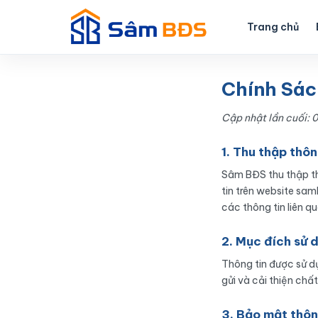
Nhảy
tới
Trang chủ
nội
dung
Chính Sác
Cập nhật lần cuối:
1. Thu thập thôn
Sâm BĐS thu thập th
tin trên website sam
các thông tin liên q
2. Mục đích sử 
Thông tin được sử dụ
gửi và cải thiện chất
3. Bảo mật thôn