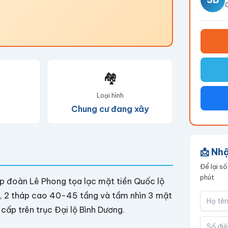
🏘️
Loại hình
Chung cư đang xây
📩 Nhậ
Để lại số
phút
p đoàn Lê Phong tọa lạc mặt tiền Quốc lộ
áo, 2 tháp cao 40-45 tầng và tầm nhìn 3 mặt
cấp trên trục Đại lộ Bình Dương.