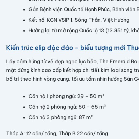
Gần Bệnh viện Quốc tế Hạnh Phúc, Bệnh viện
Kết nối KCN VSIP 1, Sóng Thần, Việt Hương
Hưởng lợi từ mở rộng Quốc lộ 13 (13.851 tỷ, 
Kiến trúc elip độc đáo – biểu tượng mới Th
Lấy cảm hứng từ vẻ đẹp ngọc lục bảo, The Emerald Boul
mặt đứng kính cao cấp kết hợp chi tiết kim loại sang t
bố trí theo hình vòng cung, tối ưu tầm nhìn hướng Sân 
Căn hộ 1 phòng ngủ: 29 – 50 m²
Căn hộ 2 phòng ngủ: 60 – 65 m²
Căn hộ 3 phòng ngủ: 87 m²
Tháp A: 12 căn/ tầng, Tháp B 22 căn/ tầng