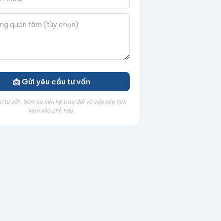
📩 Gửi yêu cầu tư vấn
í tư vấn. Sâm sẽ liên hệ trao đổi và sắp xếp lịch
xem nhà phù hợp.