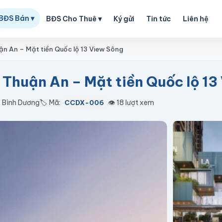
BĐS Bán ▾
BĐS Cho Thuê ▾
Ký gửi
Tin tức
Liên hệ
n An – Mặt tiền Quốc lộ 13 View Sông
 Thuận An – Mặt tiền Quốc lộ 13
, Bình Dương
🏷️ Mã:
👁️ 18 lượt xem
CCDX-006