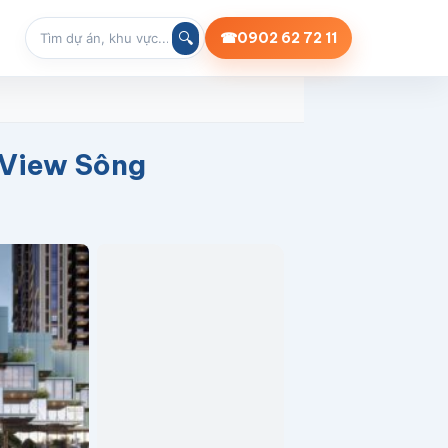
🔍
☎
0902 62 72 11
 View Sông