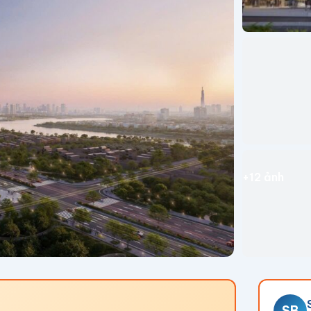
+12 ảnh
SB