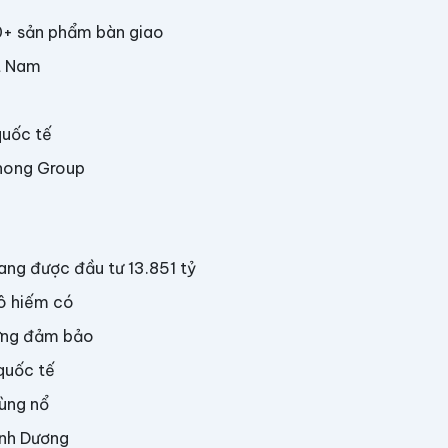
0+ sản phẩm bàn giao
t Nam
quốc tế
hong Group
đang được đầu tư 13.851 tỷ
ô hiếm có
dựng đảm bảo
quốc tế
bùng nổ
ình Dương