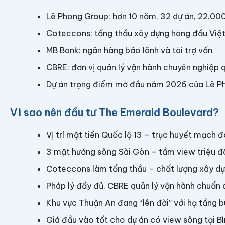
Lê Phong Group: hơn 10 năm, 32 dự án, 22.00
Coteccons: tổng thầu xây dựng hàng đầu Việ
MB Bank: ngân hàng bảo lãnh và tài trợ vốn
CBRE: đơn vị quản lý vận hành chuyên nghiệp 
Dự án trọng điểm mở đầu năm 2026 của Lê P
Vì sao nên đầu tư The Emerald Boulevard?
Vị trí mặt tiền Quốc lộ 13 – trục huyết mạch 
3 mặt hướng sông Sài Gòn – tầm view triệu đ
Coteccons làm tổng thầu – chất lượng xây 
Pháp lý đầy đủ, CBRE quản lý vận hành chuẩn 
Khu vực Thuận An đang “lên đời” với hạ tầng 
Giá đầu vào tốt cho dự án có view sông tại B