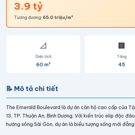
3.9 tỷ
Tương đương:
65.0 triệu/m²
📐
🏢
Diện tích
Tầng
60 m²
45
📝 Mô tả chi tiết
The Emerald Boulevard là dự án căn hộ cao cấp của Tậ
13, TP. Thuận An, Bình Dương. Với kiến trúc elip độc đ
hướng sông Sài Gòn, dự án là biểu tượng sống mới đẳng 