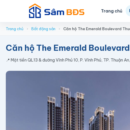
Nhảy
tới
Trang chủ
nội
dung
Trang chủ
›
Bất động sản
›
Căn hộ The Emerald Boulevard Thuậ
Căn hộ The Emerald Boulevard
📍 Mặt tiền QL13 & đường Vĩnh Phú 10, P. Vĩnh Phú, TP. Thuận An