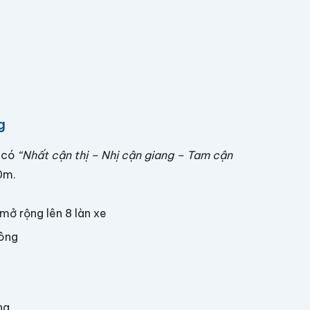
g
m có
“Nhất cận thị – Nhị cận giang – Tam cận
0m.
mở rộng lên 8 làn xe
sông
ng