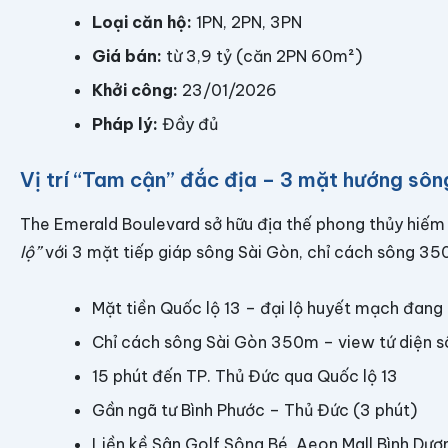
Loại căn hộ:
1PN, 2PN, 3PN
Giá bán:
từ 3,9 tỷ (căn 2PN 60m²)
Khởi công:
23/01/2026
Pháp lý:
Đầy đủ
Vị trí “Tam cận” đắc địa – 3 mặt hướng sôn
The Emerald Boulevard sở hữu địa thế phong thủy hiế
lộ”
với 3 mặt tiếp giáp sông Sài Gòn, chỉ cách sông 35
Mặt tiền Quốc lộ 13 – đại lộ huyết mạch đang 
Chỉ cách sông Sài Gòn 350m – view tứ diện 
15 phút đến TP. Thủ Đức qua Quốc lộ 13
Gần ngã tư Bình Phước – Thủ Đức (3 phút)
Liền kề Sân Golf Sông Bé, Aeon Mall Bình Dươ