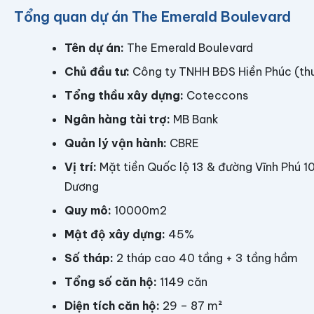
Tổng quan dự án The Emerald Boulevard
Tên dự án:
The Emerald Boulevard
Chủ đầu tư:
Công ty TNHH BĐS Hiền Phúc (th
Tổng thầu xây dựng:
Coteccons
Ngân hàng tài trợ:
MB Bank
Quản lý vận hành:
CBRE
Vị trí:
Mặt tiền Quốc lộ 13 & đường Vĩnh Phú 10
Dương
Quy mô:
10000m2
Mật độ xây dựng:
45%
Số tháp:
2 tháp cao 40 tầng + 3 tầng hầm
Tổng số căn hộ:
1149 căn
Diện tích căn hộ:
29 – 87 m²